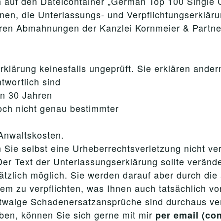
 auf den Dateicontainer „German Top 100 Single 
, die Unterlassungs- und Verpflichtungserklärun
en Abmahnungen der Kanzlei Kornmeier & Partner
klärung keinesfalls ungeprüft. Sie erklären andern
twortlich sind
on 30 Jahren
noch nicht genau bestimmter
 Anwaltskosten.
 Sie selbst eine Urheberrechtsverletzung nicht ve
er Text der Unterlassungserklärung sollte verände
ätzlich möglich. Sie werden darauf aber durch di
dem zu verpflichten, was Ihnen auch tatsächlich v
etwaige Schadenersatzansprüche sind durchaus ve
ben, können Sie sich gerne mit mir
per email (co