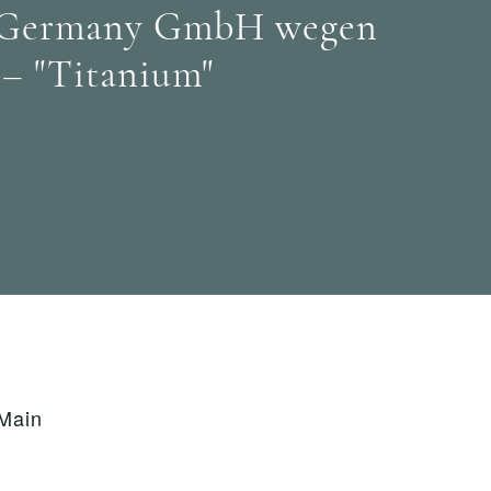
c Germany GmbH wegen
 – "Titanium"
Main