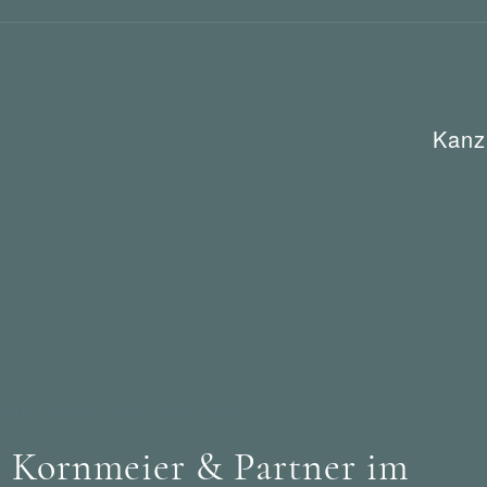
Kanz
ternetrecht
Wer mahnt was ab?
 Kornmeier & Partner im