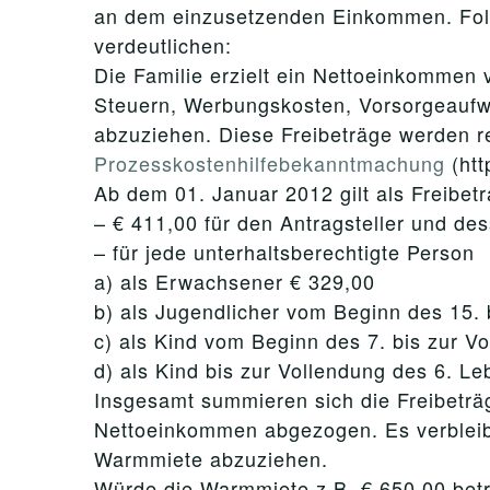
an dem einzusetzenden Einkommen. Folgen
verdeutlichen:
Die Familie erzielt ein Nettoeinkommen 
Steuern, Werbungskosten, Vorsorgeauf
abzuziehen. Diese Freibeträge werden r
Prozesskostenhilfebekanntmachung
(htt
Ab dem 01. Januar 2012 gilt als Freibet
– € 411,00 für den Antragsteller und de
– für jede unterhaltsberechtigte Person
a) als Erwachsener € 329,00
b) als Jugendlicher vom Beginn des 15. 
c) als Kind vom Beginn des 7. bis zur V
d) als Kind bis zur Vollendung des 6. L
Insgesamt summieren sich die Freibeträ
Nettoeinkommen abgezogen. Es verbleibe
Warmmiete abzuziehen.
Würde die Warmmiete z.B. € 650,00 betr