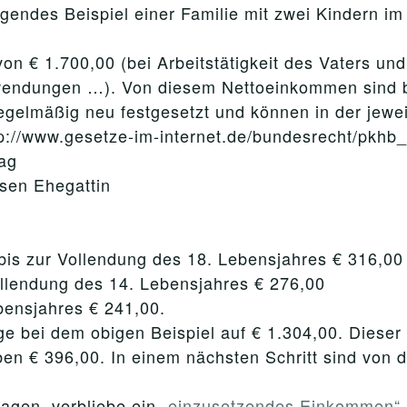
des Beispiel einer Familie mit zwei Kindern im A
von € 1.700,00 (bei Arbeitstätigkeit des Vaters un
wendungen …). Von diesem Nettoeinkommen sind b
egelmäßig neu festgesetzt und können in der jewei
p://www.gesetze-im-internet.de/bundesrecht/pkhb
rag
ssen Ehegattin
bis zur Vollendung des 18. Lebensjahres € 316,00
ollendung des 14. Lebensjahres € 276,00
ebensjahres € 241,00.
ge bei dem obigen Beispiel auf € 1.304,00. Diese
n € 396,00. In einem nächsten Schritt sind von d
agen, verbliebe ein
„einzusetzendes Einkommen“