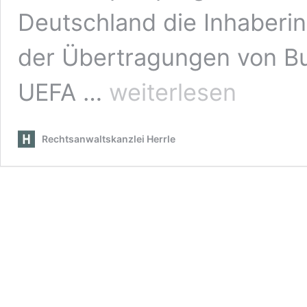
Deutschland die Inhaberi
der Übertragungen von Bu
Abmahnung
UEFA …
weiterlesen
RAe
Lentze
Stopper
Rechtsanwaltskanzlei Herrle
|
DAZN
|
Liveübertragung